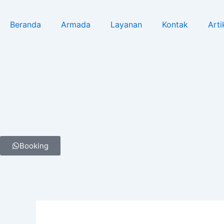
Lewati
Post
ke
navigation
Beranda
Armada
Layanan
Kontak
Arti
konten
Booking