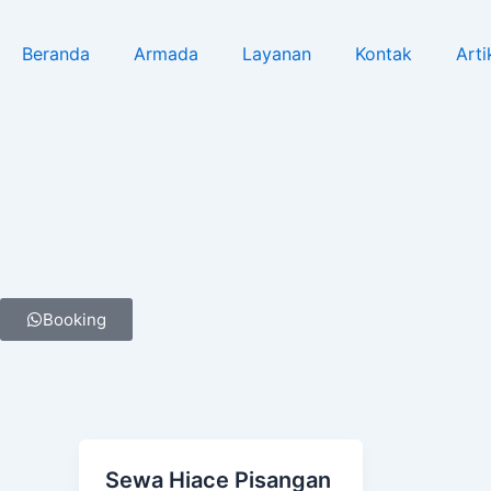
Lewati
ke
Beranda
Armada
Layanan
Kontak
Arti
konten
Booking
Sewa Hiace Pisangan