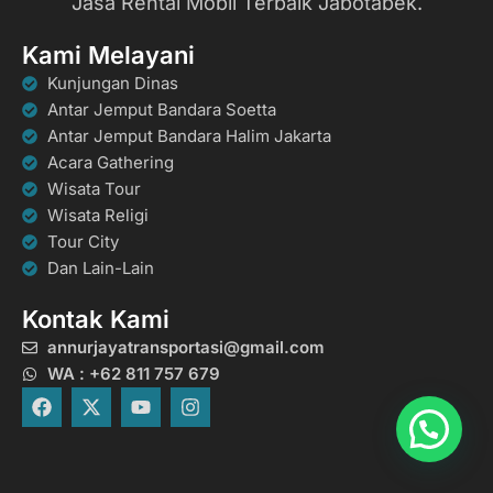
Jasa Rental Mobil Terbaik Jabotabek.
Kami Melayani
Kunjungan Dinas
Antar Jemput Bandara Soetta
Antar Jemput Bandara Halim Jakarta
Acara Gathering
Wisata Tour
Wisata Religi
Tour City
Dan Lain-Lain
Kontak Kami
annurjayatransportasi@gmail.com
WA : +62 811 757 679
F
X
Y
I
a
-
o
n
c
t
u
s
e
w
t
t
b
i
u
a