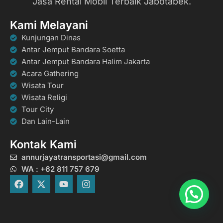
Jasa Rental Mobil Terbaik Jabotabek.
Kami Melayani
Kunjungan Dinas
Antar Jemput Bandara Soetta
Antar Jemput Bandara Halim Jakarta
Acara Gathering
Wisata Tour
Wisata Religi
Tour City
Dan Lain-Lain
Kontak Kami
annurjayatransportasi@gmail.com
WA : +62 811 757 679
F
X
Y
I
a
-
o
n
c
t
u
s
e
w
t
t
b
i
u
a