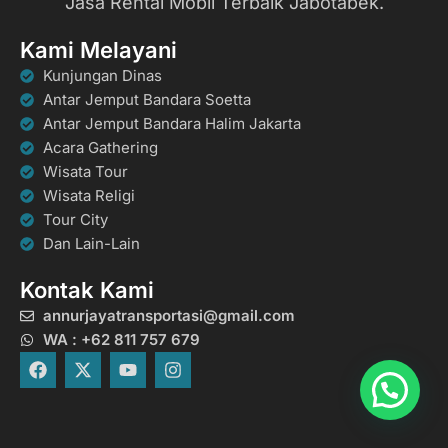
Jasa Rental Mobil Terbaik Jabotabek.
Kami Melayani
Kunjungan Dinas
Antar Jemput Bandara Soetta
Antar Jemput Bandara Halim Jakarta
Acara Gathering
Wisata Tour
Wisata Religi
Tour City
Dan Lain-Lain
Kontak Kami
annurjayatransportasi@gmail.com
WA : +62 811 757 679
F
X
Y
I
a
-
o
n
c
t
u
s
e
w
t
t
b
i
u
a