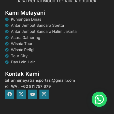
Jasa Rental Mobil Terbaik Jabotabek.
Kami Melayani
Kunjungan Dinas
Antar Jemput Bandara Soetta
Antar Jemput Bandara Halim Jakarta
Acara Gathering
Wisata Tour
Wisata Religi
Tour City
Dan Lain-Lain
Kontak Kami
annurjayatransportasi@gmail.com
WA : +62 811 757 679
F
X
Y
I
a
-
o
n
c
t
u
s
e
w
t
t
b
i
u
a