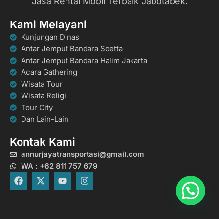
Jasa Rental Mobil Terbaik Jabotabek.
Kami Melayani
Kunjungan Dinas
Antar Jemput Bandara Soetta
Antar Jemput Bandara Halim Jakarta
Acara Gathering
Wisata Tour
Wisata Religi
Tour City
Dan Lain-Lain
Kontak Kami
annurjayatransportasi@gmail.com
WA : +62 811 757 679
F
X
Y
I
a
-
o
n
c
t
u
s
e
w
t
t
b
i
u
a