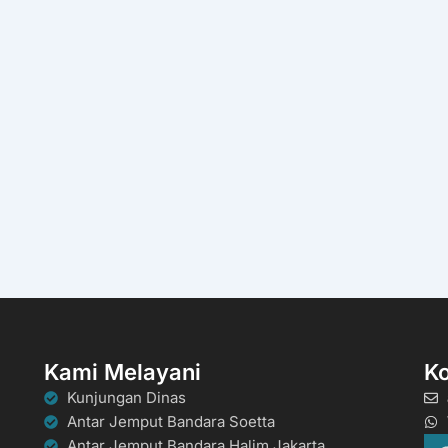
Kami Melayani
K
Kunjungan Dinas
Antar Jemput Bandara Soetta
Antar Jemput Bandara Halim Jakarta