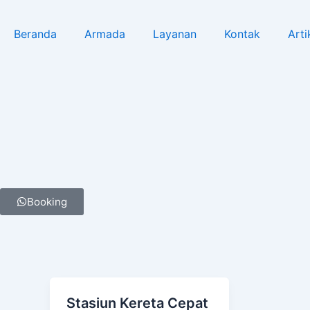
Lewati
ke
Beranda
Armada
Layanan
Kontak
Arti
konten
Booking
Stasiun Kereta Cepat