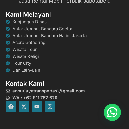
Jasa Rental Mobil Terbaik Jabotabek.
Kami Melayani
Kunjungan Dinas
Antar Jemput Bandara Soetta
Antar Jemput Bandara Halim Jakarta
Acara Gathering
Wisata Tour
Wisata Religi
Tour City
Dan Lain-Lain
Kontak Kami
annurjayatransportasi@gmail.com
WA : +62 811 757 679
F
X
Y
I
a
-
o
n
c
t
u
s
e
w
t
t
b
i
u
a