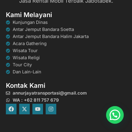
Jasa Rental Mobil Terbaik Jabotabek.
Kami Melayani
Kunjungan Dinas
Antar Jemput Bandara Soetta
Antar Jemput Bandara Halim Jakarta
Acara Gathering
Wisata Tour
Wisata Religi
Tour City
Dan Lain-Lain
Kontak Kami
annurjayatransportasi@gmail.com
WA : +62 811 757 679
F
X
Y
I
a
-
o
n
c
t
u
s
e
w
t
t
b
i
u
a