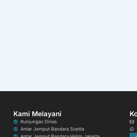
Kami Melayani
K
Kunjungan Dinas
Antar Jemput Bandara Soetta
Antar Jemput Bandara Halim Jakarta