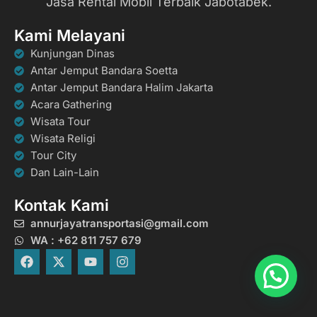
Jasa Rental Mobil Terbaik Jabotabek.
Kami Melayani
Kunjungan Dinas
Antar Jemput Bandara Soetta
Antar Jemput Bandara Halim Jakarta
Acara Gathering
Wisata Tour
Wisata Religi
Tour City
Dan Lain-Lain
Kontak Kami
annurjayatransportasi@gmail.com
WA : +62 811 757 679
F
X
Y
I
a
-
o
n
c
t
u
s
e
w
t
t
b
i
u
a