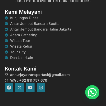
Jasa Rental Mobil Terbaik Jabotabek.
Kami Melayani
Kunjungan Dinas
Antar Jemput Bandara Soetta
Antar Jemput Bandara Halim Jakarta
Acara Gathering
Wisata Tour
Wisata Religi
Tour City
Dan Lain-Lain
Kontak Kami
annurjayatransportasi@gmail.com
WA : +62 811 757 679
F
X
Y
I
a
-
o
n
c
t
u
s
e
w
t
t
b
i
u
a