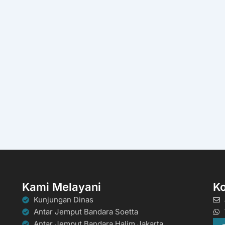
Kami Melayani
K
Kunjungan Dinas
Antar Jemput Bandara Soetta
Antar Jemput Bandara Halim Jakarta