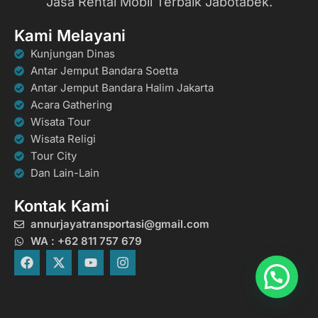
Jasa Rental Mobil Terbaik Jabotabek.
Kami Melayani
Kunjungan Dinas
Antar Jemput Bandara Soetta
Antar Jemput Bandara Halim Jakarta
Acara Gathering
Wisata Tour
Wisata Religi
Tour City
Dan Lain-Lain
Kontak Kami
annurjayatransportasi@gmail.com
WA : +62 811 757 679
F
X
Y
I
a
-
o
n
c
t
u
s
e
w
t
t
b
i
u
a