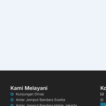
Kami Melayani
K
Kunjungan Dinas
Antar Jemput Bandara Soetta
Antar Jemput Bandara Halim Jakarta