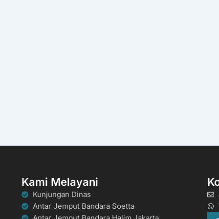
Kami Melayani
K
Kunjungan Dinas
Antar Jemput Bandara Soetta
Antar Jemput Bandara Halim Jakarta