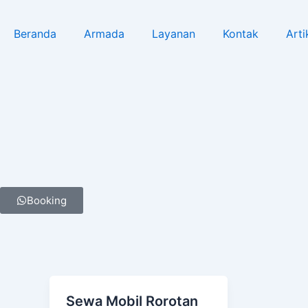
Lewati
ke
Beranda
Armada
Layanan
Kontak
Arti
konten
Booking
Sewa Mobil Rorotan