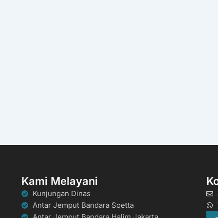
Kami Melayani
K
Kunjungan Dinas
Antar Jemput Bandara Soetta
Antar Jemput Bandara Halim Jakarta