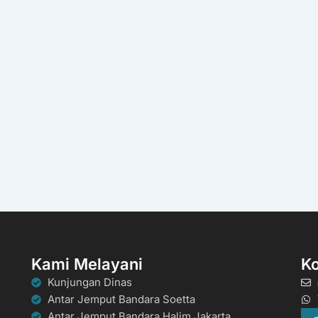
Kami Melayani
K
Kunjungan Dinas
Antar Jemput Bandara Soetta
Antar Jemput Bandara Halim Jakarta