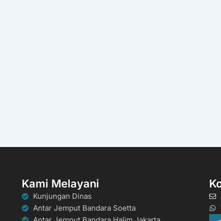
Kami Melayani
K
Kunjungan Dinas
Antar Jemput Bandara Soetta
Antar Jemput Bandara Halim Jakarta