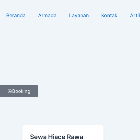
Lewati
ke
Beranda
Armada
Layanan
Kontak
Arti
konten
Booking
Sewa Hiace Rawa