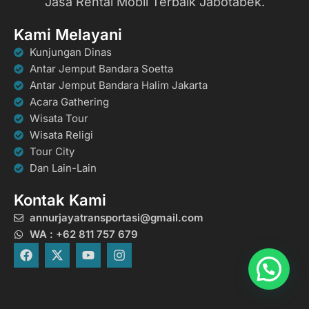
Jasa Rental Mobil Terbaik Jabotabek.
Kami Melayani
Kunjungan Dinas
Antar Jemput Bandara Soetta
Antar Jemput Bandara Halim Jakarta
Acara Gathering
Wisata Tour
Wisata Religi
Tour City
Dan Lain-Lain
Kontak Kami
annurjayatransportasi@gmail.com
WA : +62 811 757 679
F
X
Y
I
a
-
o
n
c
t
u
s
e
w
t
t
b
i
u
a