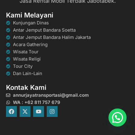
Jasa Rental Mobil Terbaik Jabotabek.
Kami Melayani
Kunjungan Dinas
Antar Jemput Bandara Soetta
Antar Jemput Bandara Halim Jakarta
Acara Gathering
Wisata Tour
Wisata Religi
Tour City
Dan Lain-Lain
Kontak Kami
annurjayatransportasi@gmail.com
WA : +62 811 757 679
F
X
Y
I
a
-
o
n
c
t
u
s
e
w
t
t
b
i
u
a