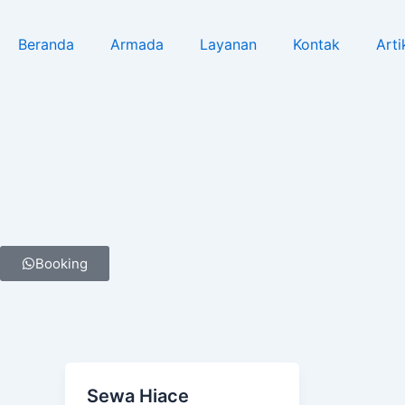
Lewati
ke
Beranda
Armada
Layanan
Kontak
Arti
konten
Booking
Sewa Hiace