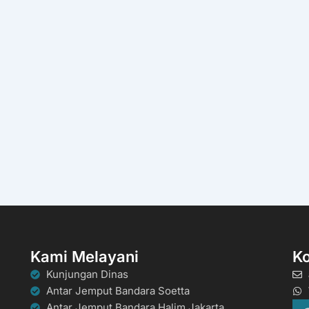
Kami Melayani
K
Kunjungan Dinas
Antar Jemput Bandara Soetta
Antar Jemput Bandara Halim Jakarta