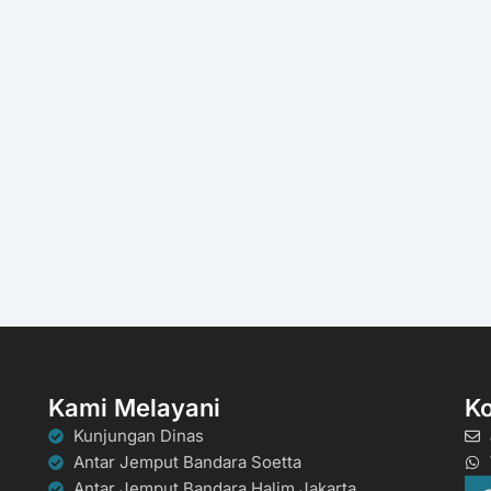
Kami Melayani
K
Kunjungan Dinas
Antar Jemput Bandara Soetta
Antar Jemput Bandara Halim Jakarta