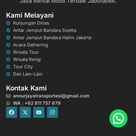
Jasa Rental Mobil Terbaik Jabotabek.
Kami Melayani
Kunjungan Dinas
Antar Jemput Bandara Soetta
Antar Jemput Bandara Halim Jakarta
Acara Gathering
Wisata Tour
Wisata Religi
Tour City
Dan Lain-Lain
Kontak Kami
annurjayatransportasi@gmail.com
WA : +62 811 757 679
F
X
Y
I
a
-
o
n
c
t
u
s
e
w
t
t
b
i
u
a