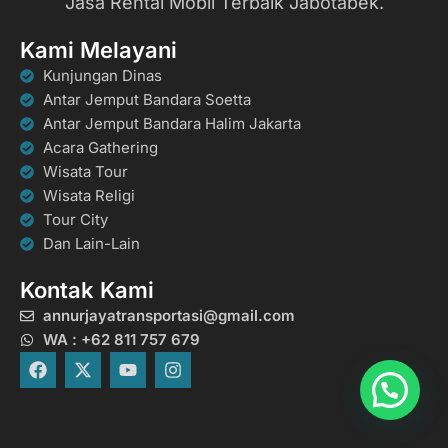
Jasa Rental Mobil Terbaik Jabotabek.
Kami Melayani
Kunjungan Dinas
Antar Jemput Bandara Soetta
Antar Jemput Bandara Halim Jakarta
Acara Gathering
Wisata Tour
Wisata Religi
Tour City
Dan Lain-Lain
Kontak Kami
annurjayatransportasi@gmail.com
WA : +62 811 757 679
F
X
Y
I
a
-
o
n
c
t
u
s
e
w
t
t
b
i
u
a