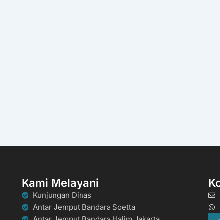
Kami Melayani
K
Kunjungan Dinas
Antar Jemput Bandara Soetta
Antar Jemput Bandara Halim Jakarta