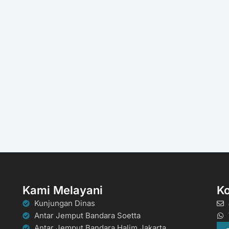
Kami Melayani
K
Kunjungan Dinas
Antar Jemput Bandara Soetta
Antar Jemput Bandara Halim Jakarta