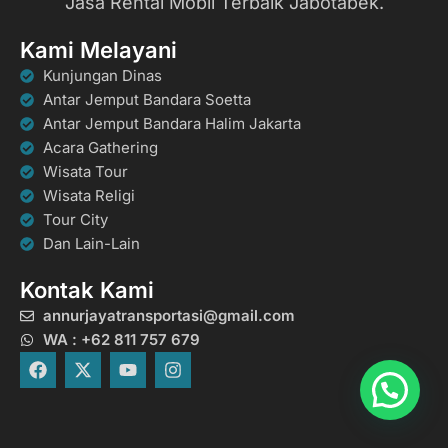
Jasa Rental Mobil Terbaik Jabotabek.
Kami Melayani
Kunjungan Dinas
Antar Jemput Bandara Soetta
Antar Jemput Bandara Halim Jakarta
Acara Gathering
Wisata Tour
Wisata Religi
Tour City
Dan Lain-Lain
Kontak Kami
annurjayatransportasi@gmail.com
WA : +62 811 757 679
F
X
Y
I
a
-
o
n
c
t
u
s
e
w
t
t
b
i
u
a