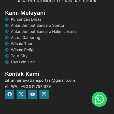
Jasa Rental Mobil Terbaik Jabotabek.
Kami Melayani
Kunjungan Dinas
Antar Jemput Bandara Soetta
Antar Jemput Bandara Halim Jakarta
Acara Gathering
Wisata Tour
Wisata Religi
Tour City
Dan Lain-Lain
Kontak Kami
annurjayatransportasi@gmail.com
WA : +62 811 757 679
F
X
Y
I
a
-
o
n
c
t
u
s
e
w
t
t
b
i
u
a