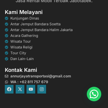
Jasa Rental Mobil Terbaik Jabotabek.
Kami Melayani
Kunjungan Dinas
Antar Jemput Bandara Soetta
Antar Jemput Bandara Halim Jakarta
Acara Gathering
Wisata Tour
Wisata Religi
Tour City
Dan Lain-Lain
Kontak Kami
annurjayatransportasi@gmail.com
WA : +62 811 757 679
F
X
Y
I
a
-
o
n
c
t
u
s
e
w
t
t
b
i
u
a