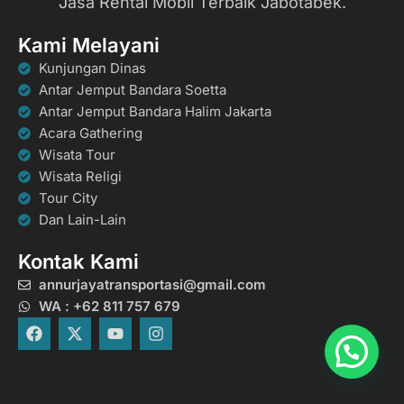
Jasa Rental Mobil Terbaik Jabotabek.
Kami Melayani
Kunjungan Dinas
Antar Jemput Bandara Soetta
Antar Jemput Bandara Halim Jakarta
Acara Gathering
Wisata Tour
Wisata Religi
Tour City
Dan Lain-Lain
Kontak Kami
annurjayatransportasi@gmail.com
WA : +62 811 757 679
F
X
Y
I
a
-
o
n
c
t
u
s
e
w
t
t
b
i
u
a