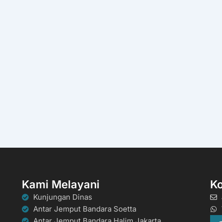
Kami Melayani
K
Kunjungan Dinas
Antar Jemput Bandara Soetta
Antar Jemput Bandara Halim Jakarta