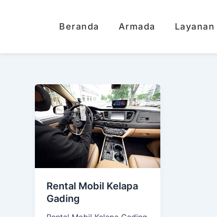
Lewati
ke
Beranda
Armada
Layanan
konten
Rental Mobil Kelapa
Gading
Rental Mobil Kelapa Gading