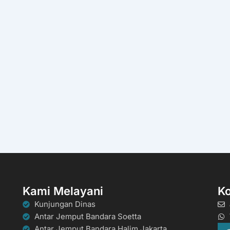
Kami Melayani
K
Kunjungan Dinas
Antar Jemput Bandara Soetta
Antar Jemput Bandara Halim Jakarta