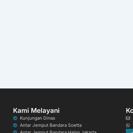
Kami Melayani
K
Kunjungan Dinas
Antar Jemput Bandara Soetta
Antar Jemput Bandara Halim Jakarta