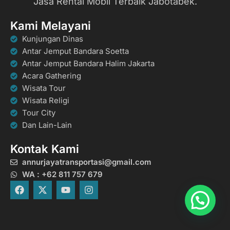
Jasa Rental Mobil Terbaik Jabotabek.
Kami Melayani
Kunjungan Dinas
Antar Jemput Bandara Soetta
Antar Jemput Bandara Halim Jakarta
Acara Gathering
Wisata Tour
Wisata Religi
Tour City
Dan Lain-Lain
Kontak Kami
annurjayatransportasi@gmail.com
WA : +62 811 757 679
F
X
Y
I
a
-
o
n
c
t
u
s
e
w
t
t
b
i
u
a