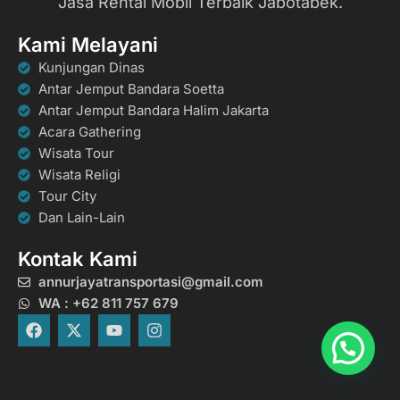
Jasa Rental Mobil Terbaik Jabotabek.
Kami Melayani
Kunjungan Dinas
Antar Jemput Bandara Soetta
Antar Jemput Bandara Halim Jakarta
Acara Gathering
Wisata Tour
Wisata Religi
Tour City
Dan Lain-Lain
Kontak Kami
annurjayatransportasi@gmail.com
WA : +62 811 757 679
F
X
Y
I
a
-
o
n
c
t
u
s
e
w
t
t
b
i
u
a