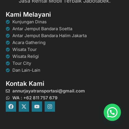
Jasa Rental Mobil Terbaik Jabotabek.
Kami Melayani
Kunjungan Dinas
Antar Jemput Bandara Soetta
Antar Jemput Bandara Halim Jakarta
Acara Gathering
Wisata Tour
Wisata Religi
Tour City
Dan Lain-Lain
Kontak Kami
annurjayatransportasi@gmail.com
WA : +62 811 757 679
F
X
Y
I
a
-
o
n
c
t
u
s
e
w
t
t
b
i
u
a