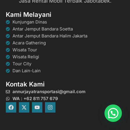
Jasa Rental Mobil Terbaik Jabotabek.
Kami Melayani
Kunjungan Dinas
Antar Jemput Bandara Soetta
Antar Jemput Bandara Halim Jakarta
Acara Gathering
Wisata Tour
Wisata Religi
Tour City
Dan Lain-Lain
Kontak Kami
annurjayatransportasi@gmail.com
WA : +62 811 757 679
F
X
Y
I
a
-
o
n
c
t
u
s
e
w
t
t
b
i
u
a