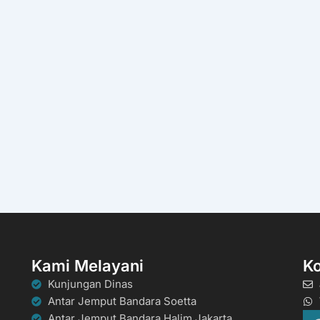
Kami Melayani
K
Kunjungan Dinas
Antar Jemput Bandara Soetta
Antar Jemput Bandara Halim Jakarta