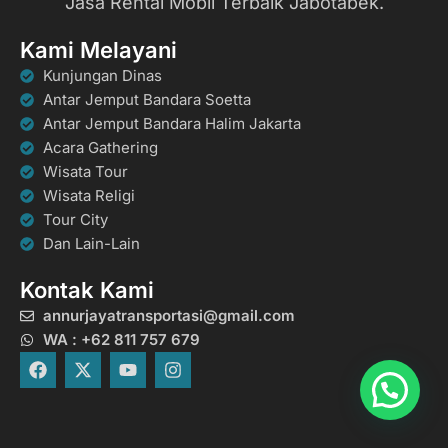
Jasa Rental Mobil Terbaik Jabotabek.
Kami Melayani
Kunjungan Dinas
Antar Jemput Bandara Soetta
Antar Jemput Bandara Halim Jakarta
Acara Gathering
Wisata Tour
Wisata Religi
Tour City
Dan Lain-Lain
Kontak Kami
annurjayatransportasi@gmail.com
WA : +62 811 757 679
F
X
Y
I
a
-
o
n
c
t
u
s
e
w
t
t
b
i
u
a