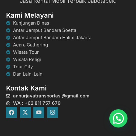
Jasa Rental Mobil Terbaik Jabotabek.
Kami Melayani
Kunjungan Dinas
Antar Jemput Bandara Soetta
Antar Jemput Bandara Halim Jakarta
Acara Gathering
Wisata Tour
Wisata Religi
Tour City
Dan Lain-Lain
Kontak Kami
annurjayatransportasi@gmail.com
WA : +62 811 757 679
F
X
Y
I
a
-
o
n
c
t
u
s
e
w
t
t
b
i
u
a