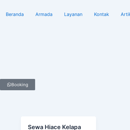
Lewati
ke
Beranda
Armada
Layanan
Kontak
Arti
konten
Booking
Sewa Hiace Kelapa