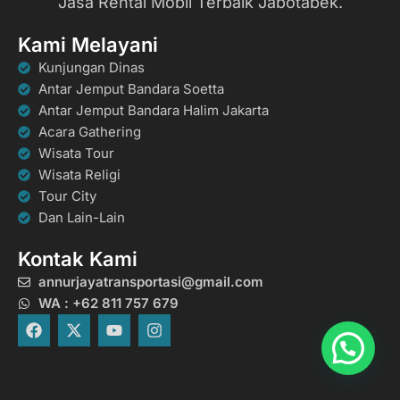
Jasa Rental Mobil Terbaik Jabotabek.
Kami Melayani
Kunjungan Dinas
Antar Jemput Bandara Soetta
Antar Jemput Bandara Halim Jakarta
Acara Gathering
Wisata Tour
Wisata Religi
Tour City
Dan Lain-Lain
Kontak Kami
annurjayatransportasi@gmail.com
WA : +62 811 757 679
F
X
Y
I
a
-
o
n
c
t
u
s
e
w
t
t
b
i
u
a