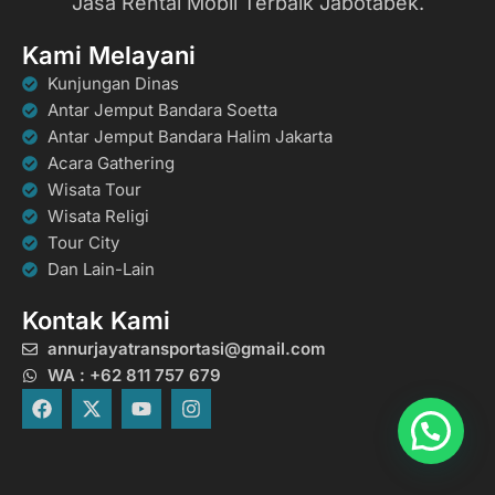
Jasa Rental Mobil Terbaik Jabotabek.
Kami Melayani
Kunjungan Dinas
Antar Jemput Bandara Soetta
Antar Jemput Bandara Halim Jakarta
Acara Gathering
Wisata Tour
Wisata Religi
Tour City
Dan Lain-Lain
Kontak Kami
annurjayatransportasi@gmail.com
WA : +62 811 757 679
F
X
Y
I
a
-
o
n
c
t
u
s
e
w
t
t
b
i
u
a