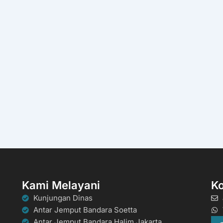
Kami Melayani
K
Kunjungan Dinas
Antar Jemput Bandara Soetta
Antar Jemput Bandara Halim Jakarta